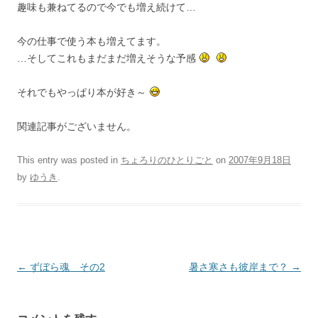
趣味も兼ねてるので今でも増え続けて…
今の仕事で使う本も増えてます。
…そしてこれもまだまだ増えそうな予感
それでもやっぱり本が好き～
関連記事がございません。
This entry was posted in
ちょろりのひとりごと
on
2007年9月18日
by
ゆうき
.
Post
←
ずぼら魂 その2
暑さ寒さも彼岸まで？
→
navigation