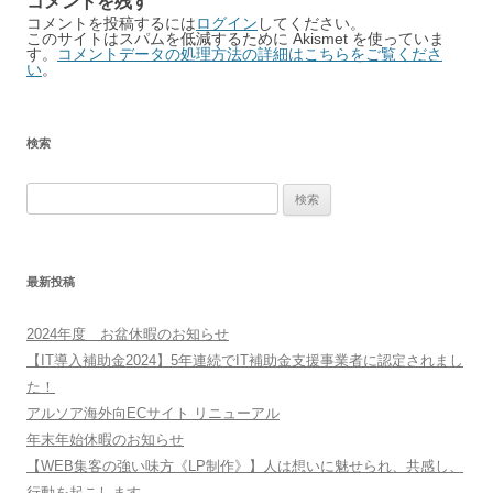
コメントを残す
コメントを投稿するには
ログイン
してください。
このサイトはスパムを低減するために Akismet を使っていま
す。
コメントデータの処理方法の詳細はこちらをご覧くださ
い
。
検索
検
索:
最新投稿
2024年度 お盆休暇のお知らせ
【IT導入補助金2024】5年連続でIT補助金支援事業者に認定されまし
た！
アルソア海外向ECサイト リニューアル
年末年始休暇のお知らせ
【WEB集客の強い味方《LP制作》】人は想いに魅せられ、共感し、
行動を起こします。