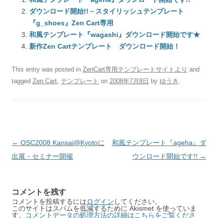
ダウンロード開始!!－スタイリッシュテンプレート
『g_shoes』Zen Cart専用
和風テンプレート『wagashi』ダウンロード開始です★
新作Zen Cartテンプレート ダウンロード開始！
This entry was posted in
ZenCart専用テンプレートサイトより
and
tagged
Zen Cart
,
テンプレート
on
2008年7月8日
by
ゆうき
.
Post
←
OSC2008 Kansai@Kyotoに
和風テンプレート『ageha』ダ
navigation
出展・セミナー開催
ウンロード開始です!!
→
コメントを残す
コメントを投稿するには
ログイン
してください。
このサイトはスパムを低減するために Akismet を使っていま
す。
コメントデータの処理方法の詳細はこちらをご覧くださ