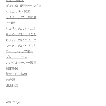
サイト高速化
ずぼら魂 -便利ツール紹介-
セキュリティ関連
セミナー、ブース出展
その他
ちょろりのおすすめ!!
ちょろりのひとりごと
ちょろりのひとりごと
つっき～のひとりごと
ネットショップ情報
プレスリリース
レンタルサーバー関連
制作事例
新サービス情報
未分類
開発日誌
2008年7月