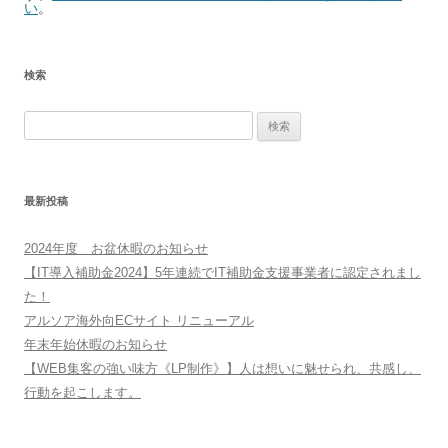
い
。
検索
検
索:
最新投稿
2024年度 お盆休暇のお知らせ
【IT導入補助金2024】5年連続でIT補助金支援事業者に認定されまし
た！
アルソア海外向ECサイト リニューアル
年末年始休暇のお知らせ
【WEB集客の強い味方《LP制作》】人は想いに魅せられ、共感し、
行動を起こします。