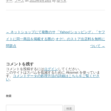
ナー
,
ブース
on
2013年9月18日
by
ゆうき
.
Post
←
ネットショップにて複数のサ
「Yahoo!ショッピング」「ヤフ
navigation
イトに同一商品を掲載する際の
オク!」のストア出店料を無料に
問題点
ついて
→
コメントを残す
コメントを投稿するには
ログイン
してください。
このサイトはスパムを低減するために Akismet を使っていま
す。
コメントデータの処理方法の詳細はこちらをご覧くださ
い
。
検索
検