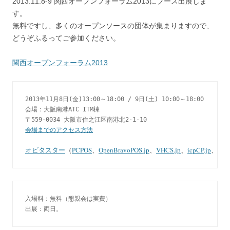
2013.11.8-9 関西オープンフォーラム2013にブース出展しま
す。
無料ですし、多くのオープンソースの団体が集まりますので、
どうぞふるってご参加ください。
関西オープンフォーラム2013
2013年11月8日(金)13:00～18:00 / 9日(土) 10:00～18:00

会場：大阪南港ATC ITM棟

会場までのアクセス方法

オビタスター
（
PCPOS
、
OpenBravoPOS.jp
、
VHCS.jp
、
icpCP.jp
、
zenc
入場料：無料（懇親会は実費）

出展：両日。