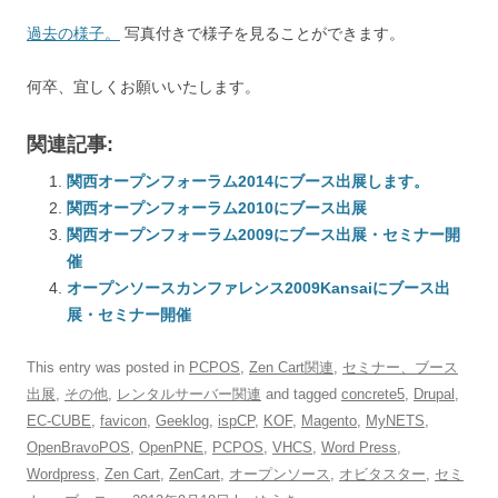
過去の様子。
写真付きで様子を見ることができます。
何卒、宜しくお願いいたします。
関連記事:
関西オープンフォーラム2014にブース出展します。
関西オープンフォーラム2010にブース出展
関西オープンフォーラム2009にブース出展・セミナー開
催
オープンソースカンファレンス2009Kansaiにブース出
展・セミナー開催
This entry was posted in
PCPOS
,
Zen Cart関連
,
セミナー、ブース
出展
,
その他
,
レンタルサーバー関連
and tagged
concrete5
,
Drupal
,
EC-CUBE
,
favicon
,
Geeklog
,
ispCP
,
KOF
,
Magento
,
MyNETS
,
OpenBravoPOS
,
OpenPNE
,
PCPOS
,
VHCS
,
Word Press
,
Wordpress
,
Zen Cart
,
ZenCart
,
オープンソース
,
オビタスター
,
セミ