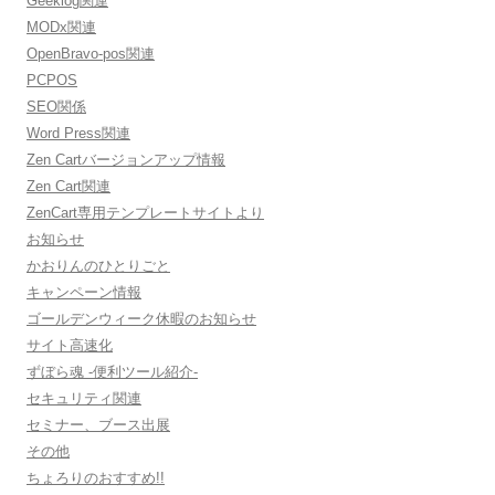
Geeklog関連
MODx関連
OpenBravo-pos関連
PCPOS
SEO関係
Word Press関連
Zen Cartバージョンアップ情報
Zen Cart関連
ZenCart専用テンプレートサイトより
お知らせ
かおりんのひとりごと
キャンペーン情報
ゴールデンウィーク休暇のお知らせ
サイト高速化
ずぼら魂 -便利ツール紹介-
セキュリティ関連
セミナー、ブース出展
その他
ちょろりのおすすめ!!