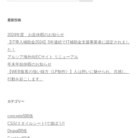
索:
最新投稿
2024年度 お盆休暇のお知らせ
【IT導入補助金2024】5年連続でIT補助金支援事業者に認定されまし
た！
アルソア海外向ECサイト リニューアル
年末年始休暇のお知らせ
【WEB集客の強い味方《LP制作》】人は想いに魅せられ、共感し、
行動を起こします。
カテゴリー
concrete5関係
CSS(スタイルシート)で遊ぼう!!
Drupal関係