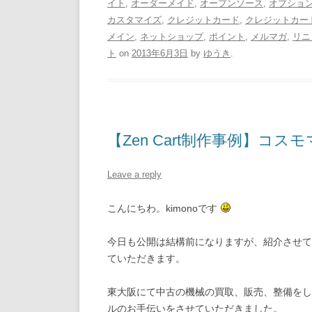
イト
,
オーダーメイド
,
オープンソース
,
オプショ
カスタマイズ
,
クレジットカード
,
クレジットカー
メイン
,
ネットショップ
,
ポイント
,
メルマガ
,
リニ
ト
on
2013年6月3日
by
ゆうき
.
【Zen Cart制作事例】コ
Leave a reply
こんにちわ。kimonoです
今日も公開は結構前になりますが、紹介させて
ていただきます。
東大阪にて中古の機械の買取、販売、整備をし
ルのお手伝いをさせていただきました。