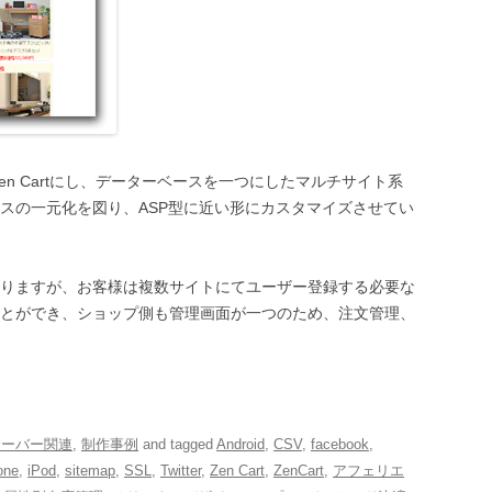
Zen Cartにし、データーベースを一つにしたマルチサイト系
スの一元化を図り、ASP型に近い形にカスタマイズさせてい
りますが、お客様は複数サイトにてユーザー登録する必要な
とができ、ショップ側も管理画面が一つのため、注文管理、
サーバー関連
,
制作事例
and tagged
Android
,
CSV
,
facebook
,
one
,
iPod
,
sitemap
,
SSL
,
Twitter
,
Zen Cart
,
ZenCart
,
アフェリエ