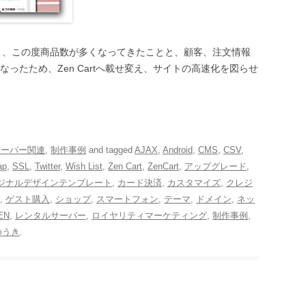
ており、この度商品数が多くなってきたことと、顧客、注文情報
ったため、Zen Cartへ載せ変え、サイトの高速化を図らせ
サーバー関連
,
制作事例
and tagged
AJAX
,
Android
,
CMS
,
CSV
,
ap
,
SSL
,
Twitter
,
Wish List
,
Zen Cart
,
ZenCart
,
アップグレード
,
ジナルデザインテンプレート
,
カード決済
,
カスタマイズ
,
クレジ
,
ゲスト購入
,
ショップ
,
スマートフォン
,
テーマ
,
ドメイン
,
ネッ
EN
,
レンタルサーバー
,
ロイヤリティマーケティング
,
制作事例
,
ゆうき
.