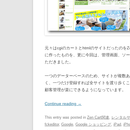
元々はcgiのカートとhtmlのサイトだったのを
に作ったものを、更に今回は、管理画面、ソー
ただきました。
一つのデーターベースのため、サイトが複数あ
く、一つだけ登録すれば全サイトを渡り歩くこ
顧客管理が楽にできるようになっています。
Continue reading
→
This entry was posted in
Zen Cart関連
,
レンタル
fckeditor
,
Google
,
Google ショッピング
,
iPad
,
iPh