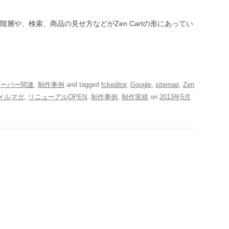
層や、検索、商品の見せ方などがZen Cartの形にあってい
サーバー関連
,
制作事例
and tagged
fckeditor
,
Google
,
sitemap
,
Zen
メルマガ
,
リニューアルOPEN
,
制作事例
,
制作実績
on
2013年5月