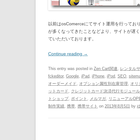
以前はosComerceにてサイト運用を行っ
が多くなってきたことなどより、サイトが遅くな
ていただいております。
Continue reading
→
This entry was posted in
Zen Cart関連
,
レンタル
fckeditor
,
Google
,
iPad
,
iPhone
,
iPod
,
SEO
,
sitem
オーダーメイド
,
オプション属性別在庫管理
,
オリ
ットカード
,
クレジットカード決済代行モジュール
トショップ
,
ポイント
,
メルマガ
,
リニューアルOP
制作実績
,
携帯
,
携帯サイト
on
2013年8月5日
by