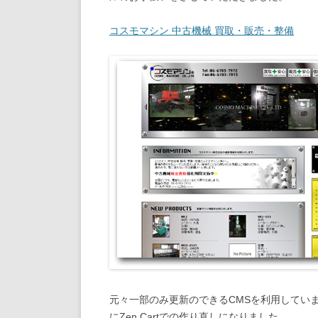
コスモマシン 中古機械 買取・販売・整備
元々一部のみ更新のできるCMSを利用してい
にZen Cartでの作り直しになりました。