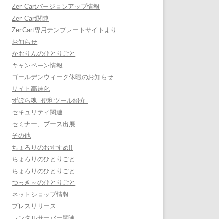
Zen Cartバージョンアップ情報
Zen Cart関連
ZenCart専用テンプレートサイトより
お知らせ
かおりんのひとりごと
キャンペーン情報
ゴールデンウィーク休暇のお知らせ
サイト高速化
ずぼら魂 -便利ツール紹介-
セキュリティ関連
セミナー、ブース出展
その他
ちょろりのおすすめ!!
ちょろりのひとりごと
ちょろりのひとりごと
つっき～のひとりごと
ネットショップ情報
プレスリリース
レンタルサーバー関連