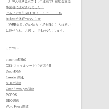
【IT導入補助金2024】5年連続でIT補助金支援
事業者に認定されました！
アルソア海外向ECサイト リニューアル
年末年始休暇のお知らせ
【WEB集客の強い味方《LP制作》】人は想い
に魅せられ、共感し、行動を起こします。
カテゴリー
concrete5関係
CSS(スタイルシート)で遊ぼう!!
Drupal関係
Geeklog関連
MODx関連
OpenBravo-pos関連
PCPOS
SEO関係
Word Press関連