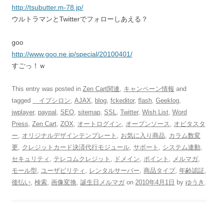
http://tsubutter.m-78.jp/
ウルトラマンとTwitterでフォローしあえる？
goo
http://www.goo.ne.jp/special/20100401/
すごっ！ｗ
This entry was posted in
Zen Cart関連
,
キャンペーン情報
and
tagged
イプシロン
,
AJAX
,
blog
,
fckeditor
,
flash
,
Geeklog
,
jwplayer
,
paypal
,
SEO
,
sitemap
,
SSL
,
Twitter
,
Wish List
,
Word
Press
,
Zen Cart
,
ZOX
,
オートログイン
,
オープンソース
,
オビタスタ
ー
,
オリジナルデザインテンプレート
,
お気に入り商品
,
カラム数変
更
,
クレジットカード決済代行モジュール
,
サポート
,
システム連動
,
セキュリティ
,
テレコムクレジット
,
ドメイン
,
ポイント
,
メルマガ
,
モール型
,
ユーザビリティ
,
レンタルサーバー
,
商品タイプ
,
年齢認証
,
後払い
,
検索
,
画像変換
,
誕生日メルマガ
on
2010年4月1日
by
ゆうき
.