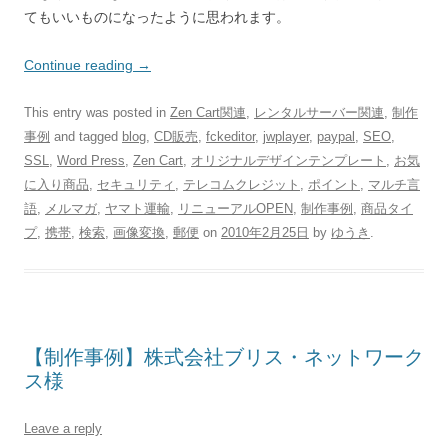
てもいいものになったように思われます。
Continue reading
→
This entry was posted in
Zen Cart関連
,
レンタルサーバー関連
,
制作
事例
and tagged
blog
,
CD販売
,
fckeditor
,
jwplayer
,
paypal
,
SEO
,
SSL
,
Word Press
,
Zen Cart
,
オリジナルデザインテンプレート
,
お気
に入り商品
,
セキュリティ
,
テレコムクレジット
,
ポイント
,
マルチ言
語
,
メルマガ
,
ヤマト運輸
,
リニューアルOPEN
,
制作事例
,
商品タイ
プ
,
携帯
,
検索
,
画像変換
,
郵便
on
2010年2月25日
by
ゆうき
.
【制作事例】株式会社ブリス・ネットワーク
ス様
Leave a reply