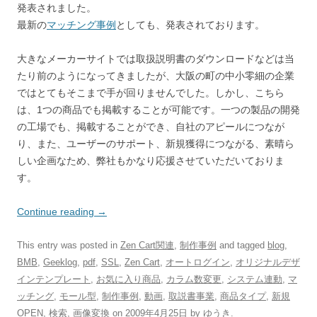
発表されました。
最新の
マッチング事例
としても、発表されております。
大きなメーカーサイトでは取扱説明書のダウンロードなどは当
たり前のようになってきましたが、大阪の町の中小零細の企業
ではとてもそこまで手が回りませんでした。しかし、こちら
は、1つの商品でも掲載することが可能です。一つの製品の開発
の工場でも、掲載することができ、自社のアピールにつなが
り、また、ユーザーのサポート、新規獲得につながる、素晴ら
しい企画なため、弊社もかなり応援させていただいておりま
す。
Continue reading
→
This entry was posted in
Zen Cart関連
,
制作事例
and tagged
blog
,
BMB
,
Geeklog
,
pdf
,
SSL
,
Zen Cart
,
オートログイン
,
オリジナルデザ
インテンプレート
,
お気に入り商品
,
カラム数変更
,
システム連動
,
マ
ッチング
,
モール型
,
制作事例
,
動画
,
取説書事業
,
商品タイプ
,
新規
OPEN
,
検索
,
画像変換
on
2009年4月25日
by
ゆうき
.