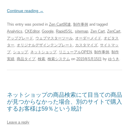
Continue reading
→
This entry was posted in
Zen Cart関連
,
制作事例
and tagged
Analytics
,
CKEditor
,
Google
,
RapidSSL
,
sitemap
,
Zen Cart
,
ZenCart
,
アップグレード
,
ウェブマスターツール
,
オーダーメイド
,
オビタス
ター
,
オリジナルデザインテンプレート
,
カスタマイズ
,
サイトマッ
プ
,
ショップ
,
ネットショップ
,
リニューアルOPEN
,
制作事例
,
制作
実績
,
商品タイプ
,
検索
,
検索システム
on
2015年5月15日
by
ゆうき
.
ネットショップの商品検索にて目当ての商品
が見つからなかった場合、別のサイトで購入
するお客様は59％という統計
Leave a reply