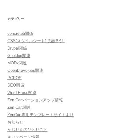
カテゴリー
concrete5関係
CSS(スタイルシート)で遊ぼう!!
Drupal関係
Geeklog関連
MODx関連
OpenBravo-pos関連
PCPOS
SEO関係
Word Press関連
Zen Cartバージョンアップ情報
Zen Cart関連
ZenCart専用テンプレートサイトより
お知らせ
かおりんのひとりごと
キャンペーン情報