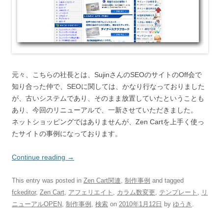
元々、こちらの社長とは、SujinさんのSEOのサイトのOff会で
知り合った仲で、SEOに関しては、かなり行なっておりました
が、古いシステムであり、そのまま放置していたということも
あり、今回のリニューアルで、一新させていただきました。
ネットショッピングではありませんが、Zen Cartを上手く使っ
たサイトの事例になっております。
Continue reading
→
This entry was posted in
Zen Cart関連
,
制作事例
and tagged
fckeditor
,
Zen Cart
,
アフェリエイト
,
カラム数変更
,
テンプレート
,
リ
ニューアルOPEN
,
制作事例
,
検索
on
2010年1月12日
by
ゆうき
.