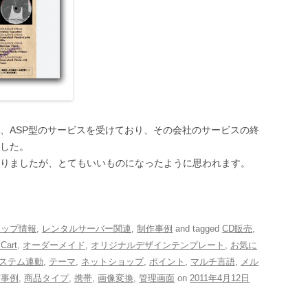
、ASP型のサービスを受けており、その会社のサービスの終
ました。
りましたが、とてもいいものになったように思われます。
ョップ情報
,
レンタルサーバー関連
,
制作事例
and tagged
CD販売
,
Cart
,
オーダーメイド
,
オリジナルデザインテンプレート
,
お気に
ステム連動
,
テーマ
,
ネットショップ
,
ポイント
,
マルチ言語
,
メル
作事例
,
商品タイプ
,
携帯
,
画像変換
,
管理画面
on
2011年4月12日