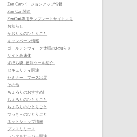
Zen Cartバージョンアップ情報
Zen Cart関連
ZenCart専用テンプレートサイトより
お知らせ
かおりんのひとりごと
キャンペーン情報
ゴールデンウィーク休暇のお知らせ
サイト高速化
ずぼら魂 -便利ツール紹介-
セキュリティ関連
セミナー、ブース出展
その他
ちょろりのおすすめ!!
ちょろりのひとりごと
ちょろりのひとりごと
つっき～のひとりごと
ネットショップ情報
プレスリリース
レンタルサーバー関連