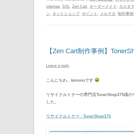
sitemap
,
SSL
,
Zen Cart
,
オーダーメイド
,
カスタ
ン
,
ネットショップ
,
ポイント
,
メルマガ
,
制作事例
【Zen Cart制作事例】TonerS
Leave a reply
こんにちわ。kimonoです
リサイクルトナーの専門店TonerShop37
した。
リサイクルトナー : TonerShop375