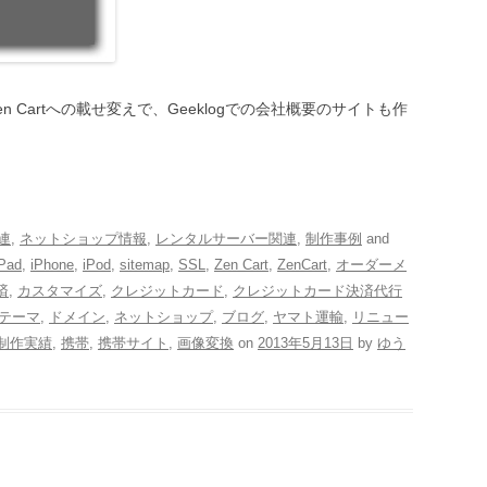
n Cartへの載せ変えで、Geeklogでの会社概要のサイトも作
関連
,
ネットショップ情報
,
レンタルサーバー関連
,
制作事例
and
iPad
,
iPhone
,
iPod
,
sitemap
,
SSL
,
Zen Cart
,
ZenCart
,
オーダーメ
済
,
カスタマイズ
,
クレジットカード
,
クレジットカード決済代行
テーマ
,
ドメイン
,
ネットショップ
,
ブログ
,
ヤマト運輸
,
リニュー
制作実績
,
携帯
,
携帯サイト
,
画像変換
on
2013年5月13日
by
ゆう