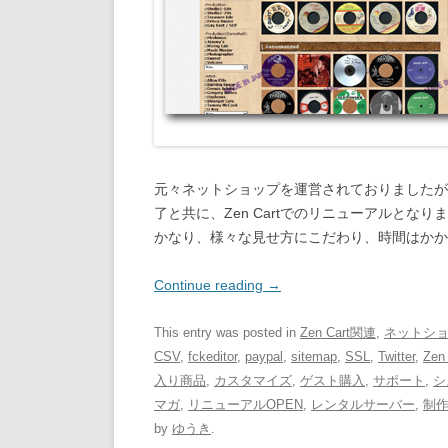
元々ネットショップを運営されておりましたが
了と共に、Zen Cartでのリニューアルとなり
かなり、様々な見せ方にこだわり、時間はかか
Continue reading
→
This entry was posted in
Zen Cart関連
,
ネットシ
CSV
,
fckeditor
,
paypal
,
sitemap
,
SSL
,
Twitter
,
Zen 
入り商品
,
カスタマイズ
,
ゲスト購入
,
サポート
,
シ
マガ
,
リニューアルOPEN
,
レンタルサーバー
,
制
by
ゆうき
.