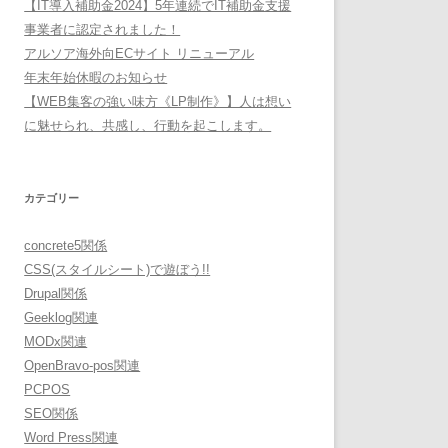
【IT導入補助金2024】5年連続でIT補助金支援
事業者に認定されました！
アルソア海外向ECサイト リニューアル
年末年始休暇のお知らせ
【WEB集客の強い味方《LP制作》】人は想い
に魅せられ、共感し、行動を起こします。
カテゴリー
concrete5関係
CSS(スタイルシート)で遊ぼう!!
Drupal関係
Geeklog関連
MODx関連
OpenBravo-pos関連
PCPOS
SEO関係
Word Press関連