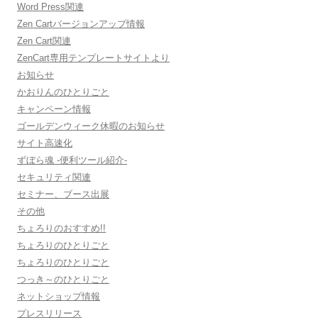
Word Press関連
Zen Cartバージョンアップ情報
Zen Cart関連
ZenCart専用テンプレートサイトより
お知らせ
かおりんのひとりごと
キャンペーン情報
ゴールデンウィーク休暇のお知らせ
サイト高速化
ずぼら魂 -便利ツール紹介-
セキュリティ関連
セミナー、ブース出展
その他
ちょろりのおすすめ!!
ちょろりのひとりごと
ちょろりのひとりごと
つっき～のひとりごと
ネットショップ情報
プレスリリース