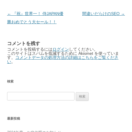
Post
←
『祝』世界一！ 侍JAPAN優
間違いだらけのSEO
→
navigation
勝おめでとう大セール！！
コメントを残す
コメントを投稿するには
ログイン
してください。
このサイトはスパムを低減するために Akismet を使っていま
す。
コメントデータの処理方法の詳細はこちらをご覧くださ
い
。
検索
検
索:
最新投稿