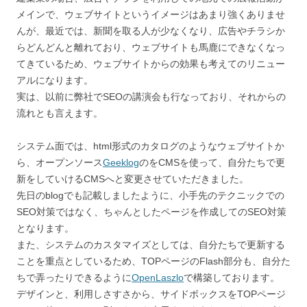
メインで、ウェブサイトというイメージはあまり強くありませ
んが、最近では、新聞を取る人が少なくなり、広告やチラシか
らどんどんと離れており、ウェブサイトも馬鹿にできなくなっ
てきているため、ウェブサイトからの効果も考えてのリニュー
アルになります。
実は、以前に弊社でSEOの講演会も行なっており、それからの
流れとも言えます。
システム面では、html形式のカタログのようなウェブサイトか
ら、オープンソース
Geeklog
のをCMSを使って、自分たちで更
新をしていけるCMSへと変更させていただきました。
先日のblogでも記載しましたように、小手先のテクニックでの
SEO対策ではなく、ちゃんとしたページを作成してのSEO対策
となります。
また、システムのカスタマイズとしては、自分たちで更新する
ことを重点としているため、TOPページのFlash部分も、自分た
ちで弄ったりできるように
OpenLaszlo
で構築しております。
デザインと、利用しさすさから、サイドボックスをTOPページ