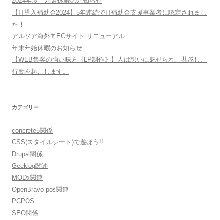
2024年度 お盆休暇のお知らせ
【IT導入補助金2024】5年連続でIT補助金支援事業者に認定されまし
た！
アルソア海外向ECサイト リニューアル
年末年始休暇のお知らせ
【WEB集客の強い味方《LP制作》】人は想いに魅せられ、共感し、
行動を起こします。
カテゴリー
concrete5関係
CSS(スタイルシート)で遊ぼう!!
Drupal関係
Geeklog関連
MODx関連
OpenBravo-pos関連
PCPOS
SEO関係