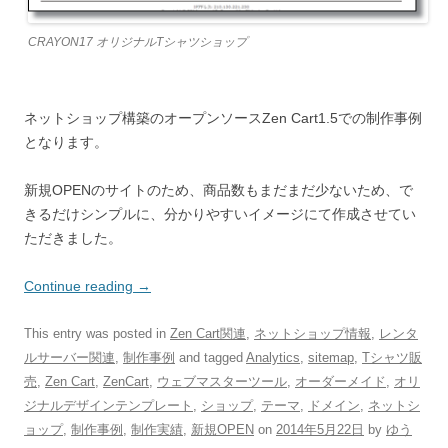
CRAYON17 オリジナルTシャツショップ
ネットショップ構築のオープンソースZen Cart1.5での制作事例
となります。
新規OPENのサイトのため、商品数もまだまだ少ないため、で
きるだけシンプルに、分かりやすいイメージにて作成させてい
ただきました。
Continue reading
→
This entry was posted in
Zen Cart関連
,
ネットショップ情報
,
レンタ
ルサーバー関連
,
制作事例
and tagged
Analytics
,
sitemap
,
Tシャツ販
売
,
Zen Cart
,
ZenCart
,
ウェブマスターツール
,
オーダーメイド
,
オリ
ジナルデザインテンプレート
,
ショップ
,
テーマ
,
ドメイン
,
ネットシ
ョップ
,
制作事例
,
制作実績
,
新規OPEN
on
2014年5月22日
by
ゆう