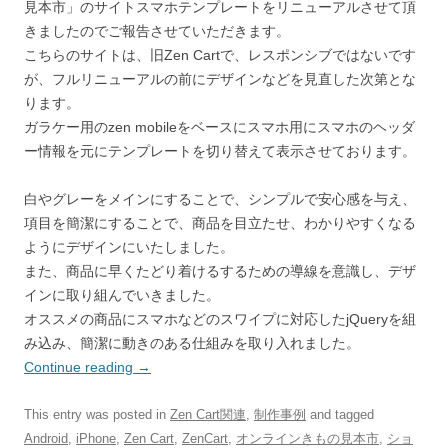
見本市」のサイトスマホテンプレートをリニューアルさせて頂
きましたのでご報告させていただきます。
こちらのサイトは、旧Zen Cartで、レスポンシブではないです
が、フルリニューアルの前にデザインなどを見直した次第とな
ります。
ガラケー用のzen mobileをベースにスマホ用にスマホのヘッダ
ー情報を元にテンプレートを切り替えて表示させております。
白やグレーをメインにすることで、シンプルで安心感を与え、
項目を簡潔にすることで、商品を目立たせ、わかりやすくなる
ようにデザインにいたしました。
また、商品に早くたどり着けるするための導線を意識し、デザ
インに取り組んでいきました。
オススメの商品にスマホなどのスワイプに対応したjQueryを組
み込み、簡潔に動きのある仕組みを取り入れました。
Continue reading
→
This entry was posted in
Zen Cart関連
,
制作事例
and tagged
Android
,
iPhone
,
Zen Cart
,
ZenCart
,
オンラインきもの見本市
,
ショ