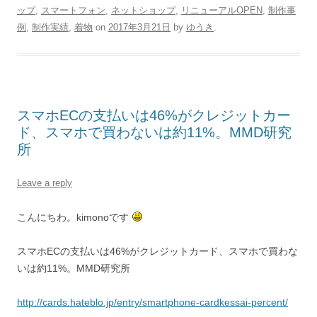
ップ
,
スマートフォン
,
ネットショップ
,
リニューアルOPEN
,
制作事
例
,
制作実績
,
着物
on
2017年3月21日
by
ゆうき
.
スマホECの支払いは46%がクレジットカー
ド、スマホで買わないは約11%。MMD研究
所
Leave a reply
こんにちわ。kimonoです
スマホECの支払いは46%がクレジットカード、スマホで買わな
いは約11%。MMD研究所
http://cards.hateblo.jp/entry/smartphone-cardkessai-percent/