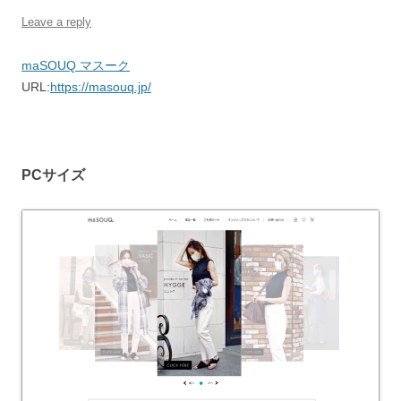
Leave a reply
maSOUQ マスーク
URL:
https://masouq.jp/
PCサイズ