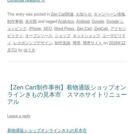
Continue reading
→
This entry was posted in
Zen Cart関連
,
お知らせ
,
キャンペーン情報
,
制作事例
,
未分類
and tagged
Analytics
,
Android
,
Google
,
Google シ
ョッピング
,
iPhone
,
SEO
,
Word Press
,
Zen Cart
,
ZenCart
,
アクセシ
ビリティ
,
オープンソース
,
ショップ
,
ネットショップ
,
ユーザビリテ
ィ
,
レスポンシブデザイン
,
制作実績
,
携帯
,
携帯サイト
on
2018年12
月7日
by
ゆうき
.
【Zen Cart制作事例】着物通販ショップオン
ラインきもの見本市 スマホサイトリニュー
アル
Leave a reply
着物通販ショップオンラインきもの見本市