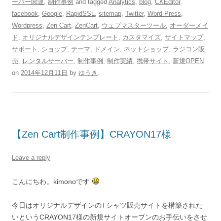
ーバー関連
,
制作事例
and tagged
Analytics
,
blog
,
CKEditor
,
facebook
,
Google
,
RapidSSL
,
sitemap
,
Twitter
,
Word Press
,
Wordpress
,
Zen Cart
,
ZenCart
,
ウェブマスターツール
,
オーダーメイ
ド
,
オリジナルデザインテンプレート
,
カスタマイズ
,
サイトマップ
,
サポート
,
ショップ
,
テーマ
,
ドメイン
,
ネットショップ
,
ラジコン販
売
,
レンタルサーバー
,
制作事例
,
制作実績
,
携帯サイト
,
新規OPEN
on
2014年12月11日
by
ゆうき
.
【Zen Cart制作事例】CRAYON17様
Leave a reply
こんにちわ。kimonoです
今日はオリジナルデザインのTシャツ販売サイトを構築された
いというCRAYON17様の新規サイトオープンのお手伝いをさせ