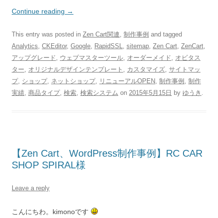
Continue reading
→
This entry was posted in
Zen Cart関連
,
制作事例
and tagged
Analytics
,
CKEditor
,
Google
,
RapidSSL
,
sitemap
,
Zen Cart
,
ZenCart
,
アップグレード
,
ウェブマスターツール
,
オーダーメイド
,
オビタス
ター
,
オリジナルデザインテンプレート
,
カスタマイズ
,
サイトマッ
プ
,
ショップ
,
ネットショップ
,
リニューアルOPEN
,
制作事例
,
制作
実績
,
商品タイプ
,
検索
,
検索システム
on
2015年5月15日
by
ゆうき
.
【Zen Cart、WordPress制作事例】RC CAR
SHOP SPIRAL様
Leave a reply
こんにちわ。kimonoです