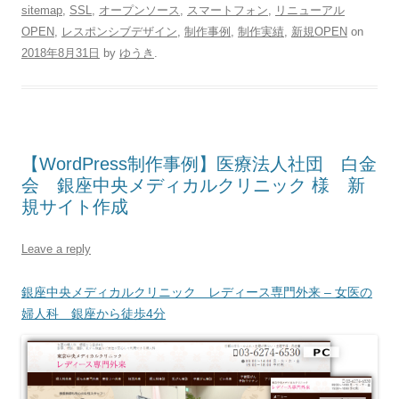
sitemap
,
SSL
,
オープンソース
,
スマートフォン
,
リニューアル
OPEN
,
レスポンシブデザイン
,
制作事例
,
制作実績
,
新規OPEN
on
2018年8月31日
by
ゆうき
.
【WordPress制作事例】医療法人社団 白金
会 銀座中央メディカルクリニック 様 新
規サイト作成
Leave a reply
銀座中央メディカルクリニック レディース専門外来 – 女医の
婦人科 銀座から徒歩4分