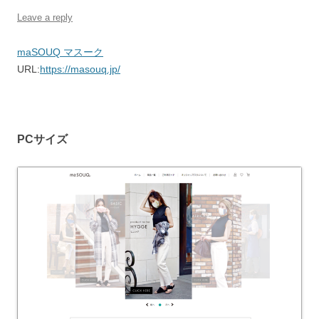
Leave a reply
maSOUQ マスーク
URL:
https://masouq.jp/
PCサイズ