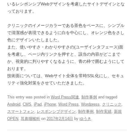
いるレシポンシブWebデザインを考慮したサイトデザインとな
っております。
クリニックのイメージカラーである茶色をベースに、シンプル
で清潔感が表現できるように白を中心にし、オレンジ色をさし
色にデザインいたしました。
また、使いやすさ・わかりやすさの(ユーザインタフェース)面
を考慮し、ページ内リンクを押すと、該当の内容がどこまで
か、視覚的に判りやすくなるように、青の枠で囲むようにして
おります。
技術面については、Webサイト全体を常時SSL化にし、セキュ
リティ強化対策をさせていただきました。
This entry was posted in
Word Press関連
,
制作事例
and tagged
Android
,
CMS
,
iPad
,
iPhone
,
Word Press
,
Wordpress
,
クリニック
,
スマートフォン
,
レスポンシブデザイン
,
制作事例
,
制作実績
,
新規
OPEN
,
耳鼻咽喉科
on
2017年2月14日
by
ゆうき
.