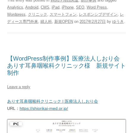
This entry was posted in
Word Press関連
,
制作事例
and tagged
Analytics
,
Android
,
CMS
,
iPad
,
iPhone
,
SEO
,
Word Press
,
Wordpress
,
クリニック
,
スマートフォン
,
レスポンシブデザイン
,
レ
ディース専門外来
,
婦人科
,
新規OPEN
on
2017年2月27日
by
ゆうき
.
【WordPress制作事例】医療法人しおり会
ありす耳鼻咽喉科クリニック様 新規サイト
制作
Leave a reply
ありす耳鼻咽喉科クリニック | 医療法人しおり会
URL：
https://shiorikai-med.or.jp/