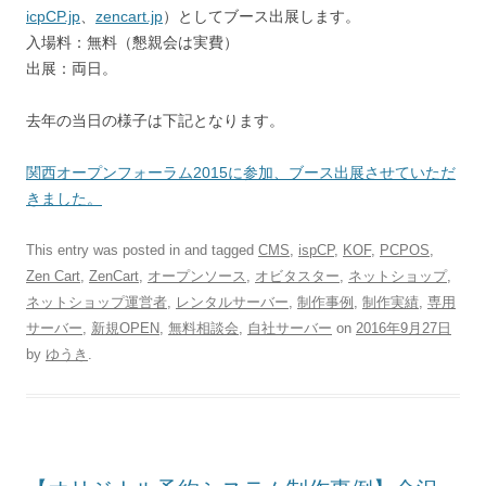
icpCP.jp
、
zencart.jp
）としてブース出展します。
入場料：無料（懇親会は実費）
出展：両日。
去年の当日の様子は下記となります。
関西オープンフォーラム2015
に参加、ブース出展させていただ
きました。
This entry was posted in and tagged
CMS
,
ispCP
,
KOF
,
PCPOS
,
Zen Cart
,
ZenCart
,
オープンソース
,
オビタスター
,
ネットショップ
,
ネットショップ運営者
,
レンタルサーバー
,
制作事例
,
制作実績
,
専用
サーバー
,
新規OPEN
,
無料相談会
,
自社サーバー
on
2016年9月27日
by
ゆうき
.