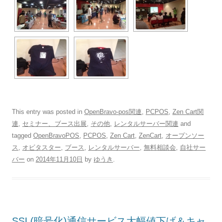
This entry was posted in
OpenBravo-pos関連
,
PCPOS
,
Zen Cart関
連
,
セミナー、ブース出展
,
その他
,
レンタルサーバー関連
and
tagged
OpenBravoPOS
,
PCPOS
,
Zen Cart
,
ZenCart
,
オープンソー
ス
,
オビタスター
,
ブース
,
レンタルサーバー
,
無料相談会
,
自社サー
バー
on
2014年11月10日
by
ゆうき
.
SSL(暗号化)通信サービス大幅値下げ＆キャ