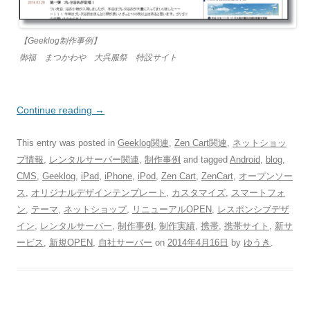
【Geeklog制作事例】
御福 まつかわや 大呉服祭 特設サイト
Continue reading
→
This entry was posted in
Geeklog関連
,
Zen Cart関連
,
ネットショッ
プ情報
,
レンタルサーバー関連
,
制作事例
and tagged
Android
,
blog
,
CMS
,
Geeklog
,
iPad
,
iPhone
,
iPod
,
Zen Cart
,
ZenCart
,
オープンソー
ス
,
オリジナルデザインテンプレート
,
カスタマイズ
,
スマートフォ
ン
,
テーマ
,
ネットショップ
,
リニューアルOPEN
,
レスポンシブデザ
イン
,
レンタルサーバー
,
制作事例
,
制作実績
,
携帯
,
携帯サイト
,
新サ
ービス
,
新規OPEN
,
自社サーバー
on
2014年4月16日
by
ゆうき
.