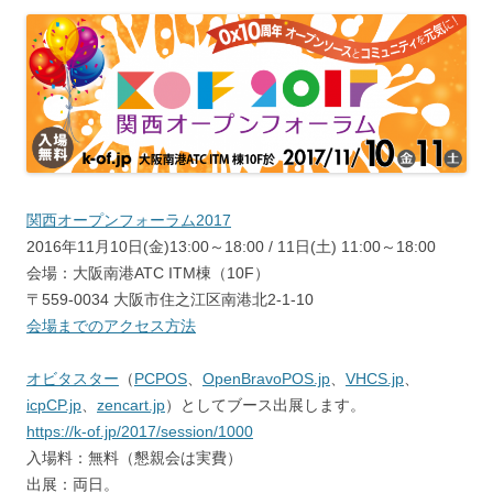
関西オープンフォーラム2017
2016年11月10日(金)13:00～18:00 / 11日(土) 11:00～18:00
会場：大阪南港ATC ITM棟（10F）
〒559-0034 大阪市住之江区南港北2-1-10
会場までのアクセス方法
オビタスター
（
PCPOS
、
OpenBravoPOS.jp
、
VHCS.jp
、
icpCP.jp
、
zencart.jp
）としてブース出展します。
https://k-of.jp/2017/session/1000
入場料：無料（懇親会は実費）
出展：両日。