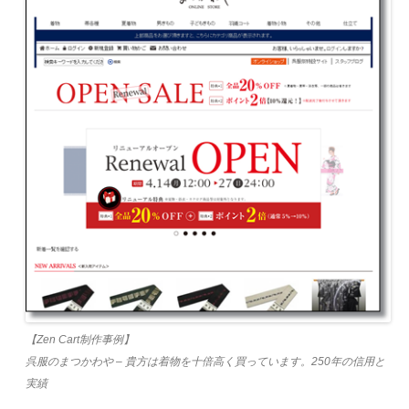
【Zen Cart制作事例】
呉服のまつかわや – 貴方は着物を十倍高く買っています。250年の信用と
実績