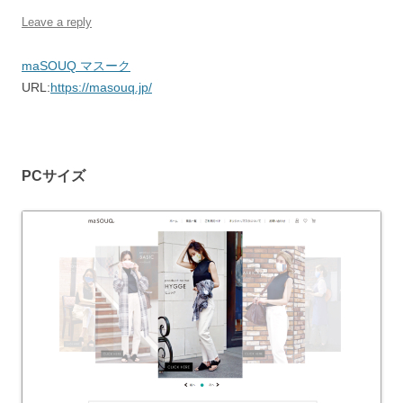
Leave a reply
maSOUQ マスーク
URL:
https://masouq.jp/
PCサイズ