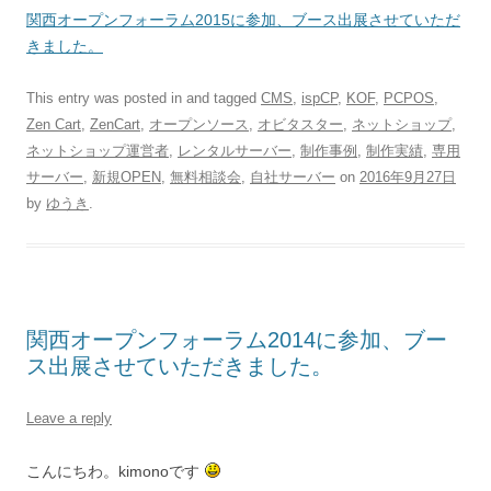
関西オープンフォーラム2015
に参加、ブース出展させていただ
きました。
This entry was posted in and tagged
CMS
,
ispCP
,
KOF
,
PCPOS
,
Zen Cart
,
ZenCart
,
オープンソース
,
オビタスター
,
ネットショップ
,
ネットショップ運営者
,
レンタルサーバー
,
制作事例
,
制作実績
,
専用
サーバー
,
新規OPEN
,
無料相談会
,
自社サーバー
on
2016年9月27日
by
ゆうき
.
関西オープンフォーラム2014に参加、ブー
ス出展させていただきました。
Leave a reply
こんにちわ。kimonoです