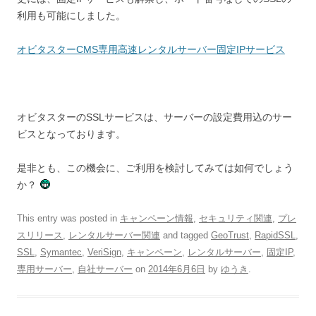
利用も可能にしました。
オビタスターCMS専用高速レンタルサーバー固定IPサービス
オビタスターのSSLサービスは、サーバーの設定費用込のサー
ビスとなっております。
是非とも、この機会に、ご利用を検討してみては如何でしょう
か？
This entry was posted in
キャンペーン情報
,
セキュリティ関連
,
プレ
スリリース
,
レンタルサーバー関連
and tagged
GeoTrust
,
RapidSSL
,
SSL
,
Symantec
,
VeriSign
,
キャンペーン
,
レンタルサーバー
,
固定IP
,
専用サーバー
,
自社サーバー
on
2014年6月6日
by
ゆうき
.