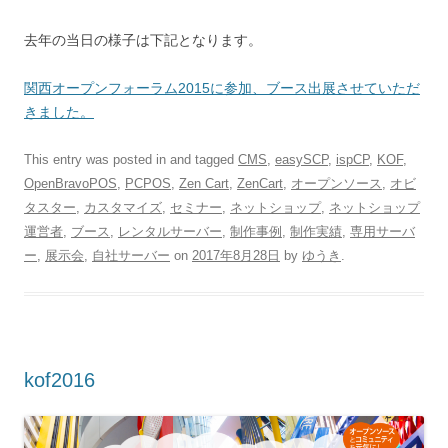
去年の当日の様子は下記となります。
関西オープンフォーラム2015
に参加、ブース出展させていただ
きました。
This entry was posted in and tagged
CMS
,
easySCP
,
ispCP
,
KOF
,
OpenBravoPOS
,
PCPOS
,
Zen Cart
,
ZenCart
,
オープンソース
,
オビ
タスター
,
カスタマイズ
,
セミナー
,
ネットショップ
,
ネットショップ
運営者
,
ブース
,
レンタルサーバー
,
制作事例
,
制作実績
,
専用サーバ
ー
,
展示会
,
自社サーバー
on
2017年8月28日
by
ゆうき
.
kof2016