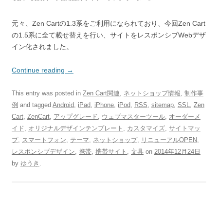
元々、Zen Cartの1.3系をご利用になられており、今回Zen Cart
の1.5系に全て載せ替えを行い、サイトをレスポンシブWebデザ
イン化されました。
Continue reading
→
This entry was posted in
Zen Cart関連
,
ネットショップ情報
,
制作事
例
and tagged
Android
,
iPad
,
iPhone
,
iPod
,
RSS
,
sitemap
,
SSL
,
Zen
Cart
,
ZenCart
,
アップグレード
,
ウェブマスターツール
,
オーダーメ
イド
,
オリジナルデザインテンプレート
,
カスタマイズ
,
サイトマッ
プ
,
スマートフォン
,
テーマ
,
ネットショップ
,
リニューアルOPEN
,
レスポンシブデザイン
,
携帯
,
携帯サイト
,
文具
on
2014年12月24日
by
ゆうき
.