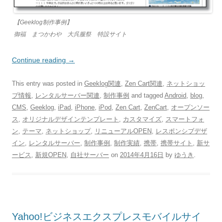
【Geeklog制作事例】
御福 まつかわや 大呉服祭 特設サイト
Continue reading
→
This entry was posted in
Geeklog関連
,
Zen Cart関連
,
ネットショッ
プ情報
,
レンタルサーバー関連
,
制作事例
and tagged
Android
,
blog
,
CMS
,
Geeklog
,
iPad
,
iPhone
,
iPod
,
Zen Cart
,
ZenCart
,
オープンソー
ス
,
オリジナルデザインテンプレート
,
カスタマイズ
,
スマートフォ
ン
,
テーマ
,
ネットショップ
,
リニューアルOPEN
,
レスポンシブデザ
イン
,
レンタルサーバー
,
制作事例
,
制作実績
,
携帯
,
携帯サイト
,
新サ
ービス
,
新規OPEN
,
自社サーバー
on
2014年4月16日
by
ゆうき
.
Yahoo!ビジネスエクスプレスモバイルサイ