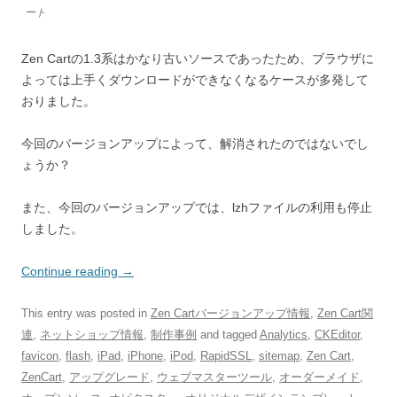
ート
Zen Cartの1.3系はかなり古いソースであったため、ブラウザに
よっては上手くダウンロードができなくなるケースが多発して
おりました。
今回のバージョンアップによって、解消されたのではないでし
ょうか？
また、今回のバージョンアップでは、lzhファイルの利用も停止
しました。
Continue reading
→
This entry was posted in
Zen Cartバージョンアップ情報
,
Zen Cart関
連
,
ネットショップ情報
,
制作事例
and tagged
Analytics
,
CKEditor
,
favicon
,
flash
,
iPad
,
iPhone
,
iPod
,
RapidSSL
,
sitemap
,
Zen Cart
,
ZenCart
,
アップグレード
,
ウェブマスターツール
,
オーダーメイド
,