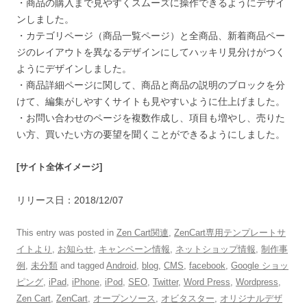
・商品の購入まで見やすくスムーズに操作できるようにデザイ
ンしました。
・カテゴリページ（商品一覧ページ）と全商品、新着商品ペー
ジのレイアウトを異なるデザインにしてハッキリ見分けがつく
ようにデザインしました。
・商品詳細ページに関して、商品と商品の説明のブロックを分
けて、編集がしやすくサイトも見やすいように仕上げました。
・お問い合わせのページを複数作成し、項目も増やし、売りた
い方、買いたい方の要望を聞くことができるようにしました。
[サイト全体イメージ]
リリース日：2018/12/07
This entry was posted in
Zen Cart関連
,
ZenCart専用テンプレートサ
イトより
,
お知らせ
,
キャンペーン情報
,
ネットショップ情報
,
制作事
例
,
未分類
and tagged
Android
,
blog
,
CMS
,
facebook
,
Google ショッ
ピング
,
iPad
,
iPhone
,
iPod
,
SEO
,
Twitter
,
Word Press
,
Wordpress
,
Zen Cart
,
ZenCart
,
オープンソース
,
オビタスター
,
オリジナルデザ