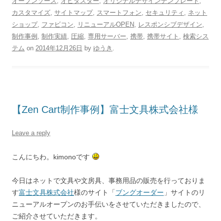
オープンソース
,
オビタスター
,
オリジナルデザインテンプレート
,
カスタマイズ
,
サイトマップ
,
スマートフォン
,
セキュリティ
,
ネット
ショップ
,
ファビコン
,
リニューアルOPEN
,
レスポンシブデザイン
,
制作事例
,
制作実績
,
圧縮
,
専用サーバー
,
携帯
,
携帯サイト
,
検索シス
テム
on
2014年12月26日
by
ゆうき
.
【Zen Cart制作事例】富士文具株式会社様
Leave a reply
こんにちわ。kimonoです
今日はネットで文具や文房具、事務用品の販売を行っておりま
す
富士文具株式会社
様のサイト「
ブングオーダー
」サイトのリ
ニューアルオープンのお手伝いをさせていただきましたので、
ご紹介させていただきます。