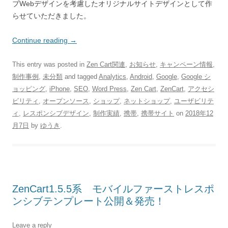
ブWebデザインを考慮したオリジナルサイトデザインとして作
らせていただきました。
Continue reading
→
This entry was posted in
Zen Cart関連
,
お知らせ
,
キャンペーン情報
,
制作事例
,
未分類
and tagged
Analytics
,
Android
,
Google
,
Google シ
ョッピング
,
iPhone
,
SEO
,
Word Press
,
Zen Cart
,
ZenCart
,
アクセシ
ビリティ
,
オープンソース
,
ショップ
,
ネットショップ
,
ユーザビリテ
ィ
,
レスポンシブデザイン
,
制作実績
,
携帯
,
携帯サイト
on
2018年12
月7日
by
ゆうき
.
ZenCart1.5.5系 モバイルファーストレスポ
ンシブテンプレート公開＆発売！
Leave a reply