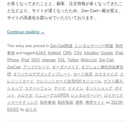
が多くなってきたことと、顧客、注文情報が多くなってきたこ
となどより、サイトが遅くなったため、Zen Cartへ載せ変え、
サイトの高速化を図らせていただいております。
Continue reading
→
This entry was posted in
Zen Cart関連
,
レンタルサーバー関連
,
制作
事例
and tagged
AJAX
,
Android
,
CMS
,
CSV
,
fckeditor
,
Google
,
iPad
,
iPhone
,
iPod
,
SEO
,
sitemap
,
SSL
,
Twitter
,
Wish List
,
Zen Cart
,
ZenCart
,
アップグレード
,
オーダーメイド
,
オプション属性別在庫管
理
,
オリジナルデザインテンプレート
,
カード決済
,
カスタマイズ
,
ク
レジットカード
,
クレジットカード決済代行モジュール
,
ゲスト購入
,
ショップ
,
スマートフォン
,
テーマ
,
ドメイン
,
ネットショップ
,
ポイ
ント
,
メルマガ
,
リニューアルOPEN
,
レンタルサーバー
,
ロイヤリテ
ィマーケティング
,
制作事例
,
制作実績
,
携帯
,
携帯サイト
on
2013年
8月5日
by
ゆうき
.