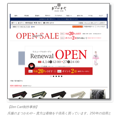
【Zen Cart制作事例】
呉服のまつかわや – 貴方は着物を十倍高く買っています。250年の信用と