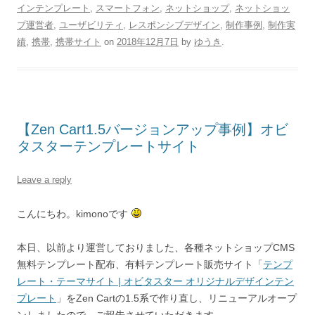
インテンプレート
,
スマートフォン
,
ネットショップ
,
ネットショッ
プ運営者
,
ユーザビリティ
,
レスポンシブデザイン
,
制作事例
,
制作実
績
,
携帯
,
携帯サイト
on
2018年12月7日
by
ゆうき
.
【Zen Cart1.5バージョンアップ事例】オビ
タスターテンプレートサイト
Leave a reply
こんにちわ。kimonoです
本日、以前より運営しておりました、各種ネットショップCMS
無料テンプレート配布、有料テンプレート販売サイト「
テンプ
レート・テーマサイト | オビタスター オリジナルデザインテン
プレート
」をZen Cartの1.5系で作り直し、リニューアルオープ
ンしましたので、ご報告させていただきます。