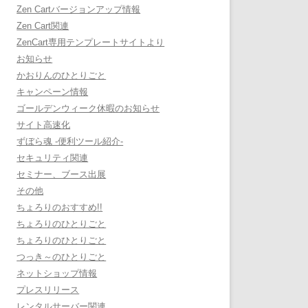
Zen Cartバージョンアップ情報
Zen Cart関連
ZenCart専用テンプレートサイトより
お知らせ
かおりんのひとりごと
キャンペーン情報
ゴールデンウィーク休暇のお知らせ
サイト高速化
ずぼら魂 -便利ツール紹介-
セキュリティ関連
セミナー、ブース出展
その他
ちょろりのおすすめ!!
ちょろりのひとりごと
ちょろりのひとりごと
つっき～のひとりごと
ネットショップ情報
プレスリリース
レンタルサーバー関連