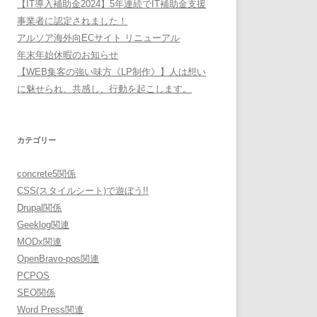
【IT導入補助金2024】5年連続でIT補助金支援
事業者に認定されました！
アルソア海外向ECサイト リニューアル
年末年始休暇のお知らせ
【WEB集客の強い味方《LP制作》】人は想い
に魅せられ、共感し、行動を起こします。
カテゴリー
concrete5関係
CSS(スタイルシート)で遊ぼう!!
Drupal関係
Geeklog関連
MODx関連
OpenBravo-pos関連
PCPOS
SEO関係
Word Press関連