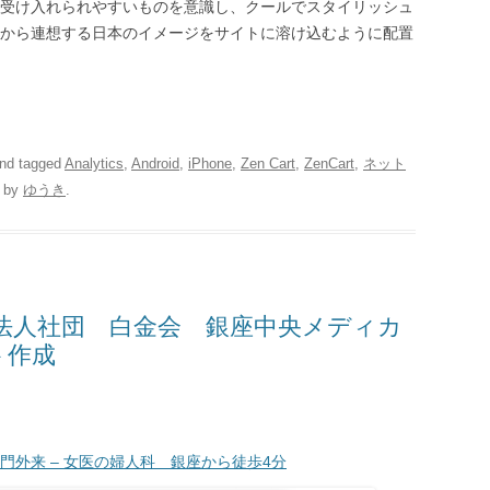
受け入れられやすいものを意識し、クールでスタイリッシュ
から連想する日本のイメージをサイトに溶け込むように配置
nd tagged
Analytics
,
Android
,
iPhone
,
Zen Cart
,
ZenCart
,
ネット
by
ゆうき
.
医療法人社団 白金会 銀座中央メディカ
ト作成
外来 – 女医の婦人科 銀座から徒歩4分