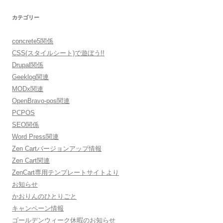
カテゴリー
concrete5関係
CSS(スタイルシート)で遊ぼう!!
Drupal関係
Geeklog関連
MODx関連
OpenBravo-pos関連
PCPOS
SEO関係
Word Press関連
Zen Cartバージョンアップ情報
Zen Cart関連
ZenCart専用テンプレートサイトより
お知らせ
かおりんのひとりごと
キャンペーン情報
ゴールデンウィーク休暇のお知らせ