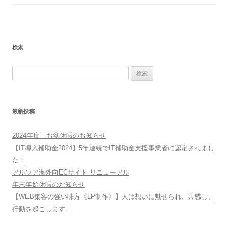
検索
検
索:
最新投稿
2024年度 お盆休暇のお知らせ
【IT導入補助金2024】5年連続でIT補助金支援事業者に認定されまし
た！
アルソア海外向ECサイト リニューアル
年末年始休暇のお知らせ
【WEB集客の強い味方《LP制作》】人は想いに魅せられ、共感し、
行動を起こします。