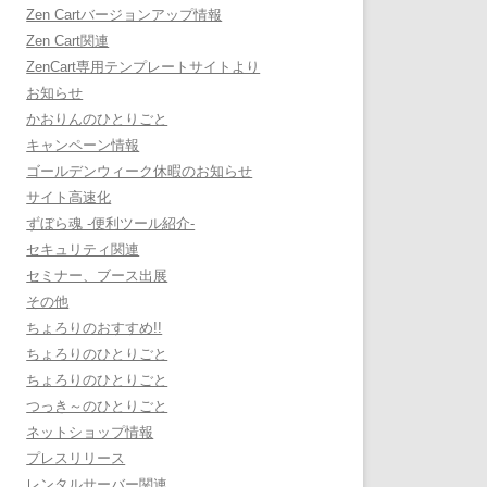
Zen Cartバージョンアップ情報
Zen Cart関連
ZenCart専用テンプレートサイトより
お知らせ
かおりんのひとりごと
キャンペーン情報
ゴールデンウィーク休暇のお知らせ
サイト高速化
ずぼら魂 -便利ツール紹介-
セキュリティ関連
セミナー、ブース出展
その他
ちょろりのおすすめ!!
ちょろりのひとりごと
ちょろりのひとりごと
つっき～のひとりごと
ネットショップ情報
プレスリリース
レンタルサーバー関連