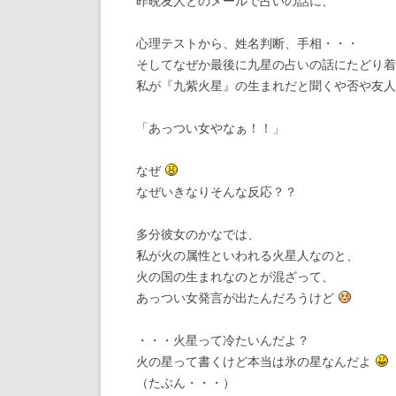
昨晩友人とのメールで占いの話に、
心理テストから、姓名判断、手相・・・
そしてなぜか最後に九星の占いの話にたどり着
私が『九紫火星』の生まれだと聞くや否や友人
「あっつい女やなぁ！！」
なぜ
なぜいきなりそんな反応？？
多分彼女のかなでは、
私が火の属性といわれる火星人なのと、
火の国の生まれなのとが混ざって、
あっつい女発言が出たんだろうけど
・・・火星って冷たいんだよ？
火の星って書くけど本当は氷の星なんだよ
（たぶん・・・）