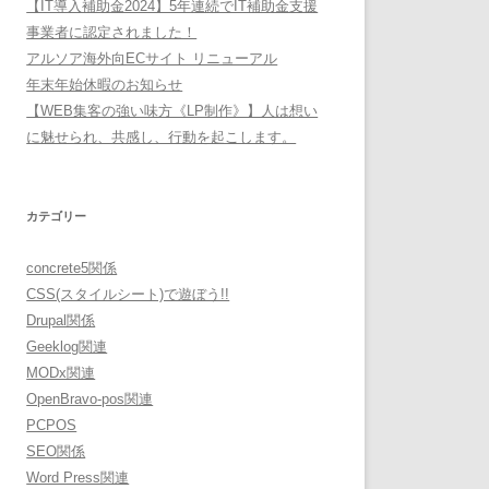
【IT導入補助金2024】5年連続でIT補助金支援
事業者に認定されました！
アルソア海外向ECサイト リニューアル
年末年始休暇のお知らせ
【WEB集客の強い味方《LP制作》】人は想い
に魅せられ、共感し、行動を起こします。
カテゴリー
concrete5関係
CSS(スタイルシート)で遊ぼう!!
Drupal関係
Geeklog関連
MODx関連
OpenBravo-pos関連
PCPOS
SEO関係
Word Press関連