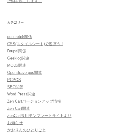
行動を起こします。
カテゴリー
concrete5関係
CSS(スタイルシート)で遊ぼう!!
Drupal関係
Geeklog関連
MODx関連
OpenBravo-pos関連
PCPOS
SEO関係
Word Press関連
Zen Cartバージョンアップ情報
Zen Cart関連
ZenCart専用テンプレートサイトより
お知らせ
かおりんのひとりごと