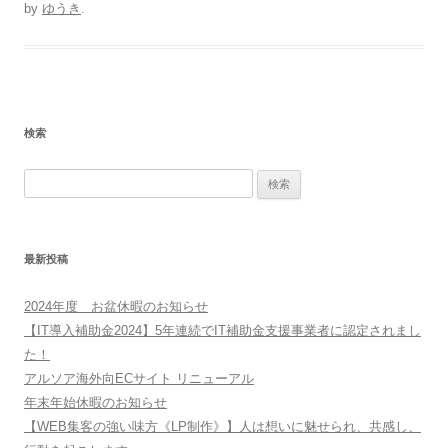
by
ゆうき
.
検索
検
索:
最新投稿
2024年度 お盆休暇のお知らせ
【IT導入補助金2024】5年連続でIT補助金支援事業者に認定されまし
た！
アルソア海外向ECサイト リニューアル
年末年始休暇のお知らせ
【WEB集客の強い味方《LP制作》】人は想いに魅せられ、共感し、