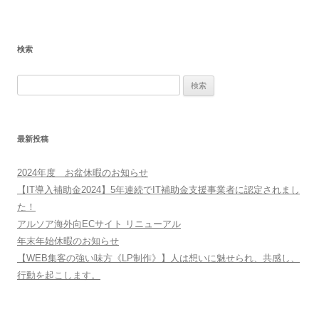
検索
検
索:
最新投稿
2024年度 お盆休暇のお知らせ
【IT導入補助金2024】5年連続でIT補助金支援事業者に認定されまし
た！
アルソア海外向ECサイト リニューアル
年末年始休暇のお知らせ
【WEB集客の強い味方《LP制作》】人は想いに魅せられ、共感し、
行動を起こします。