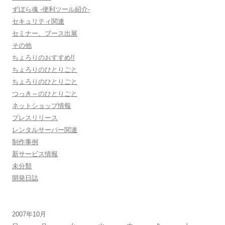
ずぼら魂 -便利ツール紹介-
セキュリティ関連
セミナー、ブース出展
その他
ちょろりのおすすめ!!
ちょろりのひとりごと
ちょろりのひとりごと
つっき～のひとりごと
ネットショップ情報
プレスリリース
レンタルサーバー関連
制作事例
新サービス情報
未分類
開発日誌
2007年10月