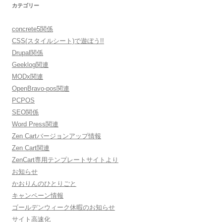
カテゴリー
concrete5関係
CSS(スタイルシート)で遊ぼう!!
Drupal関係
Geeklog関連
MODx関連
OpenBravo-pos関連
PCPOS
SEO関係
Word Press関連
Zen Cartバージョンアップ情報
Zen Cart関連
ZenCart専用テンプレートサイトより
お知らせ
かおりんのひとりごと
キャンペーン情報
ゴールデンウィーク休暇のお知らせ
サイト高速化