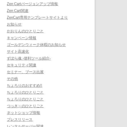
Zen Cartバージョンアップ情報
Zen Cart関連
ZenCart専用テンプレートサイトより
お知らせ
かおりんのひとりごと
キャンペーン情報
ゴールデンウィーク休暇のお知らせ
サイト高速化
ずぼら魂 -便利ツール紹介-
セキュリティ関連
セミナー、ブース出展
その他
ちょろりのおすすめ!!
ちょろりのひとりごと
ちょろりのひとりごと
つっき～のひとりごと
ネットショップ情報
プレスリリース
レンタルサーバー関連