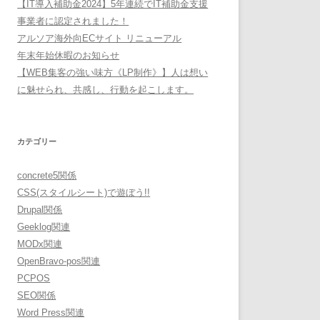
【IT導入補助金2024】5年連続でIT補助金支援
事業者に認定されました！
アルソア海外向ECサイト リニューアル
年末年始休暇のお知らせ
【WEB集客の強い味方《LP制作》】人は想い
に魅せられ、共感し、行動を起こします。
カテゴリー
concrete5関係
CSS(スタイルシート)で遊ぼう!!
Drupal関係
Geeklog関連
MODx関連
OpenBravo-pos関連
PCPOS
SEO関係
Word Press関連