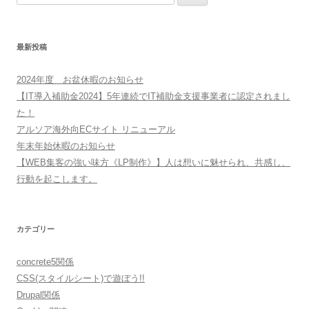
索:
最新投稿
2024年度 お盆休暇のお知らせ
【IT導入補助金2024】5年連続でIT補助金支援事業者に認定されまし
た！
アルソア海外向ECサイト リニューアル
年末年始休暇のお知らせ
【WEB集客の強い味方《LP制作》】人は想いに魅せられ、共感し、
行動を起こします。
カテゴリー
concrete5関係
CSS(スタイルシート)で遊ぼう!!
Drupal関係