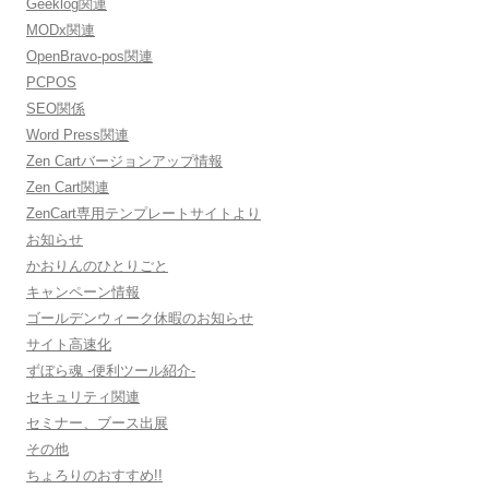
Geeklog関連
MODx関連
OpenBravo-pos関連
PCPOS
SEO関係
Word Press関連
Zen Cartバージョンアップ情報
Zen Cart関連
ZenCart専用テンプレートサイトより
お知らせ
かおりんのひとりごと
キャンペーン情報
ゴールデンウィーク休暇のお知らせ
サイト高速化
ずぼら魂 -便利ツール紹介-
セキュリティ関連
セミナー、ブース出展
その他
ちょろりのおすすめ!!