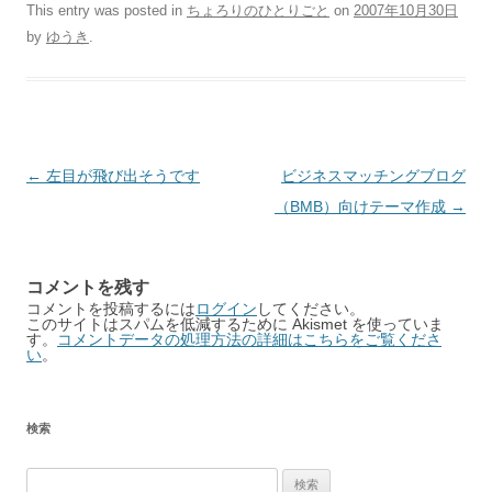
This entry was posted in
ちょろりのひとりごと
on
2007年10月30日
by
ゆうき
.
Post
←
左目が飛び出そうです
ビジネスマッチングブログ
navigation
（BMB）向けテーマ作成
→
コメントを残す
コメントを投稿するには
ログイン
してください。
このサイトはスパムを低減するために Akismet を使っていま
す。
コメントデータの処理方法の詳細はこちらをご覧くださ
い
。
検索
検