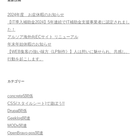
最新投稿
2024年度 お盆休暇のお知らせ
【IT導入補助金2024】5年連続でIT補助金支援事業者に認定されまし
た！
アルソア海外向ECサイト リニューアル
年末年始休暇のお知らせ
【WEB集客の強い味方《LP制作》】人は想いに魅せられ、共感し、
行動を起こします。
カテゴリー
concrete5関係
CSS(スタイルシート)で遊ぼう!!
Drupal関係
Geeklog関連
MODx関連
OpenBravo-pos関連