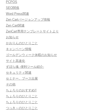
PCPOS
SEO関係
Word Press関連
Zen Cartバージョンアップ情報
Zen Cart関連
ZenCart専用テンプレートサイトより
お知らせ
かおりんのひとりごと
キャンペーン情報
ゴールデンウィーク休暇のお知らせ
サイト高速化
ずぼら魂 -便利ツール紹介-
セキュリティ関連
セミナー、ブース出展
その他
ちょろりのおすすめ!!
ちょろりのひとりごと
ちょろりのひとりごと
つっき～のひとりごと