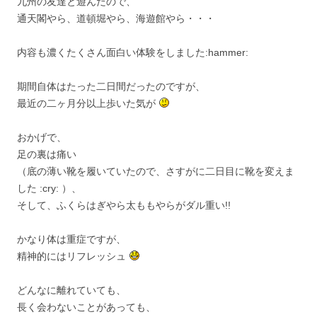
九州の友達と遊んだので、
通天閣やら、道頓堀やら、海遊館やら・・・
内容も濃くたくさん面白い体験をしました:hammer:
期間自体はたった二日間だったのですが、
最近の二ヶ月分以上歩いた気が
おかげで、
足の裏は痛い
（底の薄い靴を履いていたので、さすがに二日目に靴を変えま
した :cry: ）、
そして、ふくらはぎやら太ももやらがダル重い!!
かなり体は重症ですが、
精神的にはリフレッシュ
どんなに離れていても、
長く会わないことがあっても、