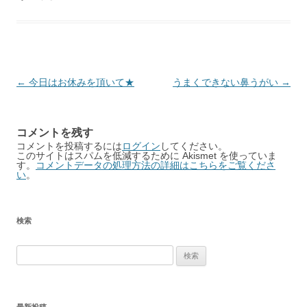
Post
←
今日はお休みを頂いて★
うまくできない鼻うがい
→
navigation
コメントを残す
コメントを投稿するには
ログイン
してください。
このサイトはスパムを低減するために Akismet を使っていま
す。
コメントデータの処理方法の詳細はこちらをご覧くださ
い
。
検索
検
索: