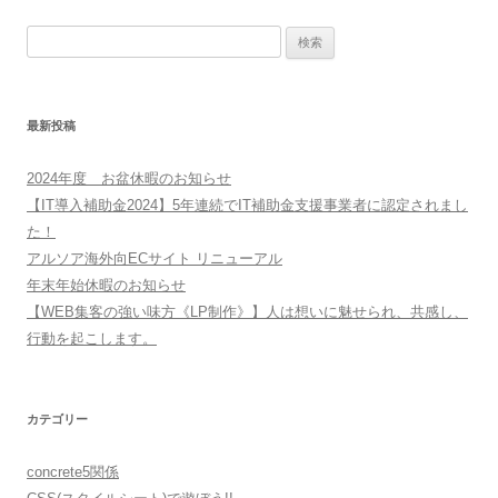
検
索:
最新投稿
2024年度 お盆休暇のお知らせ
【IT導入補助金2024】5年連続でIT補助金支援事業者に認定されまし
た！
アルソア海外向ECサイト リニューアル
年末年始休暇のお知らせ
【WEB集客の強い味方《LP制作》】人は想いに魅せられ、共感し、
行動を起こします。
カテゴリー
concrete5関係