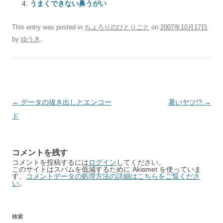
うまくできない鼻うがい
This entry was posted in
ちょろりのひとりごと
on
2007年10月17日
by
ゆうき
.
Post
←
データの抜き出しとエンコー
暑いヤツ!?
→
navigation
ド
コメントを残す
コメントを投稿するには
ログイン
してください。
このサイトはスパムを低減するために Akismet を使っていま
す。
コメントデータの処理方法の詳細はこちらをご覧くださ
い
。
検索