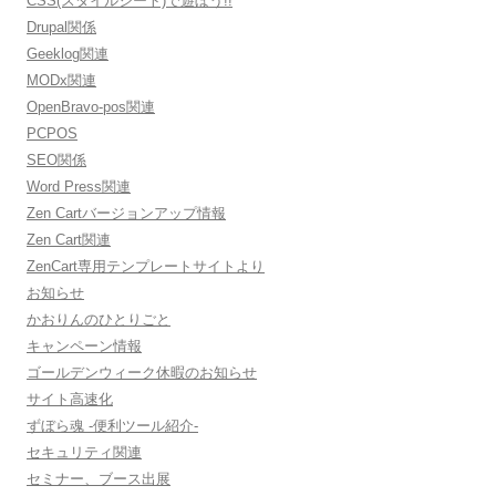
CSS(スタイルシート)で遊ぼう!!
Drupal関係
Geeklog関連
MODx関連
OpenBravo-pos関連
PCPOS
SEO関係
Word Press関連
Zen Cartバージョンアップ情報
Zen Cart関連
ZenCart専用テンプレートサイトより
お知らせ
かおりんのひとりごと
キャンペーン情報
ゴールデンウィーク休暇のお知らせ
サイト高速化
ずぼら魂 -便利ツール紹介-
セキュリティ関連
セミナー、ブース出展