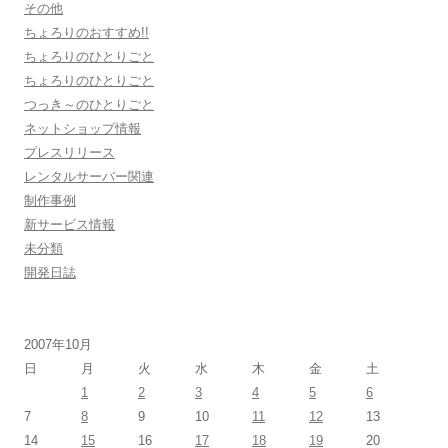
その他
ちょろりのおすすめ!!
ちょろりのひとりごと
ちょろりのひとりごと
つっき～のひとりごと
ネットショップ情報
プレスリリース
レンタルサーバー関連
制作事例
新サービス情報
未分類
開発日誌
2007年10月
日
月
火
水
木
金
土
1
2
3
4
5
6
7
8
9
10
11
12
13
14
15
16
17
18
19
20